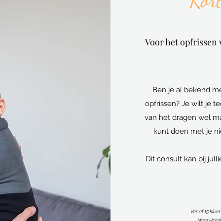
Kort
Voor het opfrissen 
Ben je al bekend me
opfrissen? Je wilt je t
van het dragen wel ma
kunt doen met je nie
Dit consult kan bij jull
Vanaf 15 kilo
Naar Haarl