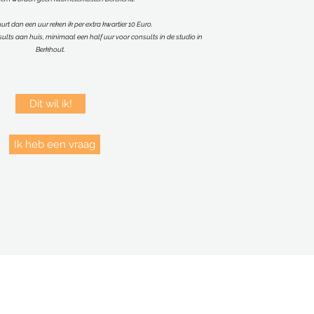
urt dan een uur reken ik per ex
tra kwartier 10 Euro.
ults aan huis, minimaal een half uur voor consults in de studio in
Berkhout.
Dit wil ik!
Ik heb een vraag