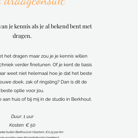
 draagconsult
van je kennis als je al bekend bent met
dragen.
t het dragen maar zou je je kennis willen
echniek verder finetunen. Of je kent de basis
ar weet niet helemaal hoe je dat het beste
uwe doek, zak of ringsling? Dan is dit de
beste optie voor jou.
ie aan huis of bij mij in de studio in Berkhout.
Duur: 1 uur
Kosten: € 50
meter buiten Berkhout en Haarlem: €0,25 per km
em worden geen kilometerkosten berekend.